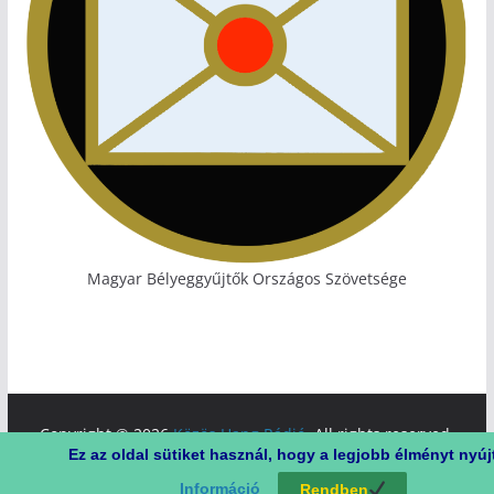
Magyar Bélyeggyűjtők Országos Szövetsége
Copyright © 2026
Közös Hang Rádió
. All rights reserved.
Ez az oldal sütiket használ, hogy a legjobb élményt nyúj
Theme:
ColorMag
by ThemeGrill. Powered by
WordPress
.
Információ
Rendben