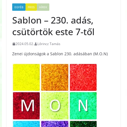
EGYÉB
FRISS
HÍREK
Sablon – 230. adás,
csütörtök este 7-től
2024.05.02.
Lőrincz Tamás
Zenei újdonságok a Sablon 230. adásában (M.O.N)