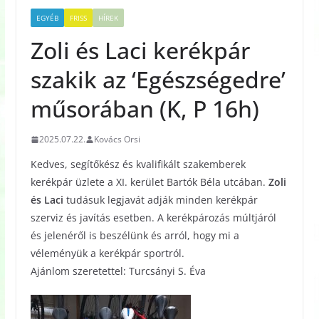
EGYÉB
FRISS
HÍREK
Zoli és Laci kerékpár
szakik az ‘Egészségedre’
műsorában (K, P 16h)
2025.07.22.
Kovács Orsi
Kedves, segítőkész és kvalifikált szakemberek
kerékpár üzlete a XI. kerület Bartók Béla utcában.
Zoli
és Laci
tudásuk legjavát adják minden kerékpár
szerviz és javítás esetben. A kerékpározás múltjáról
és jelenéről is beszélünk és arról, hogy mi a
véleményük a kerékpár sportról.
Ajánlom szeretettel: Turcsányi S. Éva