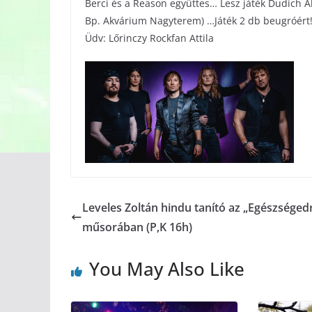
Berci és a Reason együttes… Lesz játék Dudich Ák
Bp. Akvárium Nagyterem) …Játék 2 db beugróért
Üdv: Lőrinczy Rockfan Attila
Leveles Zoltán hindu tanító az „Egészséged
műsorában (P,K 16h)
You May Also Like