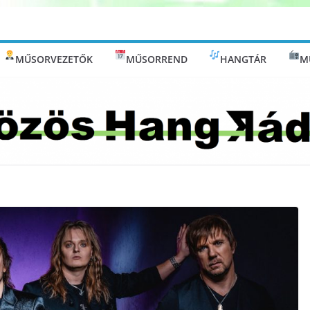
MŰSORVEZETŐK
MŰSORREND
HANGTÁR
M