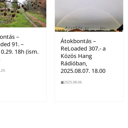
ontás –
Átokbontás –
ded 91. –
ReLoaded 307.- a
0.29. 18h (ism.
Közös Hang
)
Rádióban,
2025.08.07. 18.00
.29.
2025.08.06.