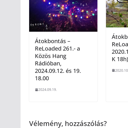
Átokb
Átokbontás –
ReLoa
ReLoaded 261.- a
2020.1
Közös Hang
K 18h
Rádióban,
2024.09.12. és 19.
2020.10
18.00
2024.09.19.
Vélemény, hozzászólás?