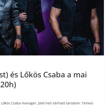
st) és Lőkös Csaba a mai
 20h)
 Lőkös Csaba manager. Jövő heti várható tartalom: Temesi