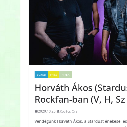
EGYÉB
FRISS
HÍREK
Horváth Ákos (Stardu
Rockfan-ban (V, H, Sz
2020.10.25.
Kovács Orsi
Vendégünk Horváth Ákos, a Stardust énekese, és