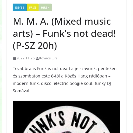
EGYÉB
FRISS
HÍREK
M. M. A. (Mixed music
arts) – Funk’s not dead!
(P-SZ 20h)
2022.11.25.
Kovács Orsi
Továbbra is Funk is not dead a jelszavunk, pénteken
és szombaton este 8-tól a Közös Hang rádióban –
modern funk, disco, electric boogie soul, funky DJ
Somával!