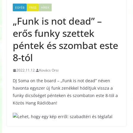
EGYÉB
FRISS
HÍREK
„Funk is not dead” –
erős funky szettek
péntek és szombat este
8-tól
2022.11.12.
Kovács Orsi
DJ Soma on the board – „Funk is not dead” néven
havonta egyszer új funk zenékkel hódítjuk vissza a
funky dicsőséget pénteken és szombaton este 8-tól a
Közös Hang Rádióban!