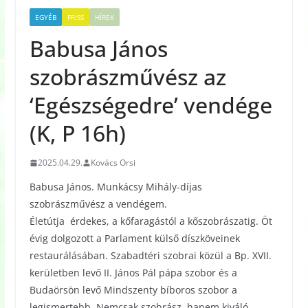
EGYÉB
FRISS
HÍREK
Babusa János
szobrászművész az
‘Egészségedre’ vendége
(K, P 16h)
2025.04.29.
Kovács Orsi
Babusa János. Munkácsy Mihály-díjas
szobrászművész a vendégem.
Életútja érdekes, a kőfaragástól a kőszobrászatig. Öt
évig dolgozott a Parlament külső díszköveinek
restaurálásában. Szabadtéri szobrai közül a Bp. XVII.
kerületben levő II. János Pál pápa szobor és a
Budaörsön levő Mindszenty bíboros szobor a
legismertebb. Nemcsak szobrász, hanem kiváló