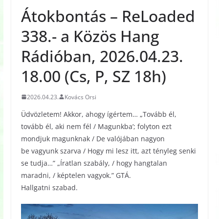
Átokbontás – ReLoaded
338.- a Közös Hang
Rádióban, 2026.04.23.
18.00 (Cs, P, SZ 18h)
2026.04.23.
Kovács Orsi
Üdvözletem! Akkor, ahogy ígértem… „Tovább él,
tovább él, aki nem fél / Magunkba’; folyton ezt
mondjuk magunknak / De valójában nagyon
be vagyunk szarva / Hogy mi lesz itt, azt tényleg senki
se tudja…” „Íratlan szabály, / hogy hangtalan
maradni, / képtelen vagyok.” GTÁ.
Hallgatni szabad.