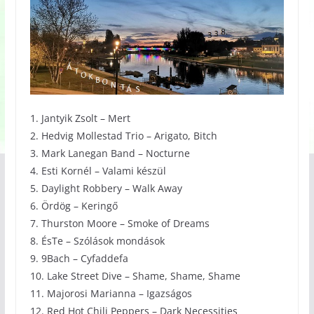
1. Jantyik Zsolt – Mert
2. Hedvig Mollestad Trio – Arigato, Bitch
3. Mark Lanegan Band – Nocturne
4. Esti Kornél – Valami készül
5. Daylight Robbery – Walk Away
6. Ördög – Keringő
7. Thurston Moore – Smoke of Dreams
8. ÉsTe – Szólások mondások
9. 9Bach – Cyfaddefa
10. Lake Street Dive – Shame, Shame, Shame
11. Majorosi Marianna – Igazságos
12. Red Hot Chili Peppers – Dark Necessities