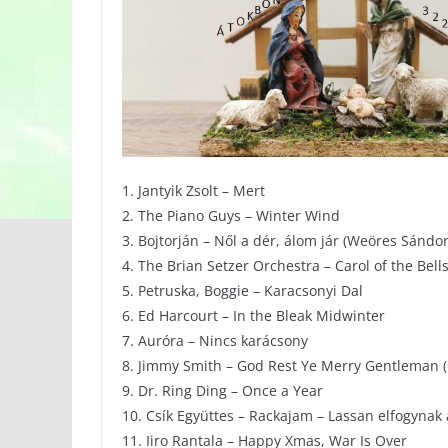
1. Jantyik Zsolt – Mert
2. The Piano Guys – Winter Wind
3. Bojtorján – Nől a dér, álom jár (Weöres Sándor
4. The Brian Setzer Orchestra – Carol of the Bell
5. Petruska, Boggie – Karacsonyi Dal
6. Ed Harcourt – In the Bleak Midwinter
7. Auróra – Nincs karácsony
8. Jimmy Smith – God Rest Ye Merry Gentleman 
9. Dr. Ring Ding – Once a Year
10. Csík Együttes – Rackajam – Lassan elfogynak
11. Iiro Rantala – Happy Xmas, War Is Over