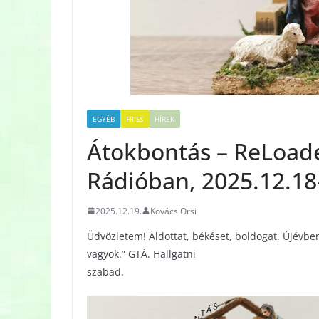
EGYÉB
FRISS
HÍREK
Átokbontás – ReLoade
Rádióban, 2025.12.18
2025.12.19.
Kovács Orsi
Üdvözletem! Áldottat, békéset, boldogat. Újévben
vagyok.” GTÁ. Hallgatni
szabad.