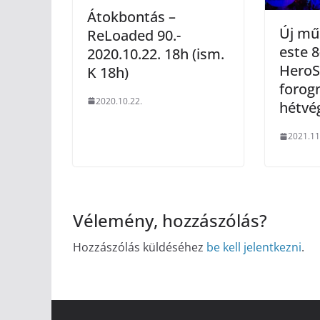
Átokbontás –
Új mű
ReLoaded 90.-
este 8
2020.10.22. 18h (ism.
HeroS
K 18h)
forog
2020.10.22.
hétvé
2021.11
Vélemény, hozzászólás?
Hozzászólás küldéséhez
be kell jelentkezni
.