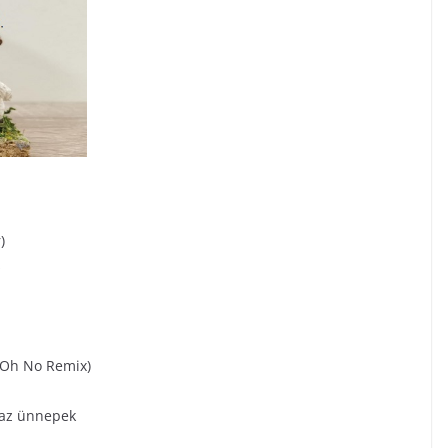
)
s
(Oh No Remix)
 az ünnepek