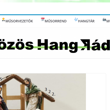
MŰSORVEZETŐK
MŰSORREND
HANGTÁR
M