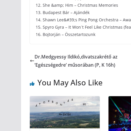
12. She &amp; Him – Christmas Memories
13. Budapest Bár – Ajándék
14. Shawn Lee&#39;s Ping Pong Orchestra – Awa
15. Spyro Gyra – It Won`t Feel Like Christmas (fea
16. Bojtorján – Összetartozunk
Dr.Medgyessy Ildikó,divatszakrétő az
‘Egészségedre’ műsorában (P, K 16h)
You May Also Like