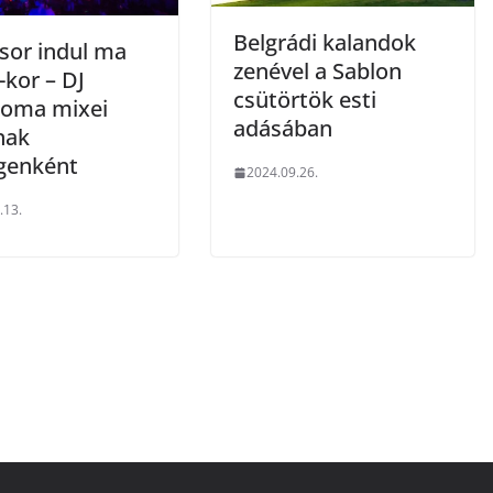
Belgrádi kalandok
sor indul ma
zenével a Sablon
-kor – DJ
csütörtök esti
oma mixei
adásában
nak
genként
2024.09.26.
.13.