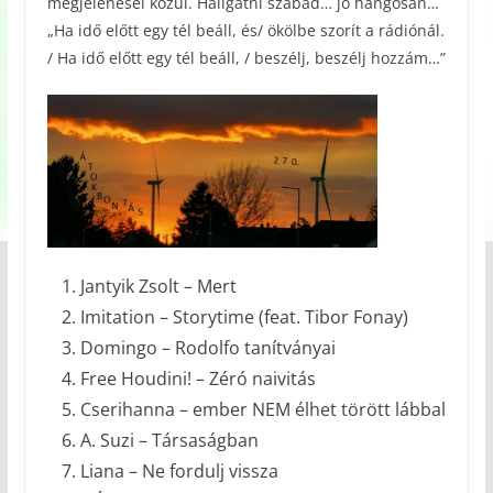
megjelenései közül. Hallgatni szabad… jó hangosan…
„Ha idő előtt egy tél beáll, és/ ökölbe szorít a rádiónál.
/ Ha idő előtt egy tél beáll, / beszélj, beszélj hozzám…”
Jantyik Zsolt – Mert
Imitation – Storytime (feat. Tibor Fonay)
Domingo – Rodolfo tanítványai
Free Houdini! – Zéró naivitás
Cserihanna – ember NEM élhet törött lábbal
A. Suzi – Társaságban
Liana – Ne fordulj vissza