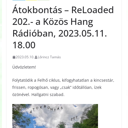
Átokbontás – ReLoaded
202.- a Közös Hang
Rádióban, 2023.05.11.
18.00
2023.05.10.
Lőrincz Tamás
Üdvözletem!
Folytatódik a Felhő ciklus, kifogyhatatlan a kincsestár,
frissen, ropogósan, vagy „csak” időtállóan, ízek
özönével. Hallgatni szabad.