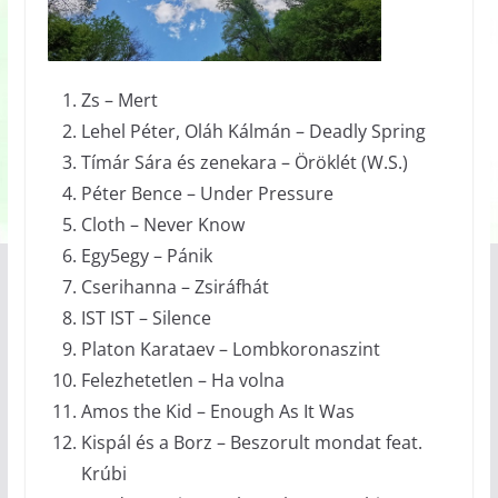
Zs – Mert
Lehel Péter, Oláh Kálmán – Deadly Spring
Tímár Sára és zenekara – Öröklét (W.S.)
Péter Bence – Under Pressure
Cloth – Never Know
Egy5egy – Pánik
Cserihanna – Zsiráfhát
IST IST – Silence
Platon Karataev – Lombkoronaszint
Felezhetetlen – Ha volna
Amos the Kid – Enough As It Was
Kispál és a Borz – Beszorult mondat feat.
Krúbi