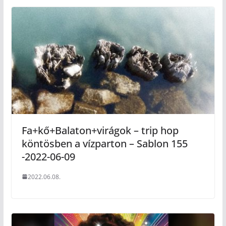
Fa+kő+Balaton+virágok – trip hop
köntösben a vízparton – Sablon 155
-2022-06-09
2022.06.08.