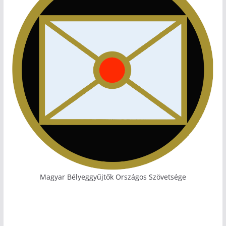
Magyar Bélyeggyűjtők Országos Szövetsége