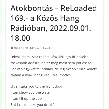
Átokbontás – ReLoaded
169.- a Közös Hang
Rádióban, 2022.09.01.
18.00
2022.08.31.
Lőrincz Tamás
Üdvözletem! Már régóta készülök egy dühösebb,
rockosabb adásra, de ez még most sem jött össze…
Bár van egy-két felindulás, de leginkább eluralkodott
rajtam a nyári hangulat… Mai mottó:
„I can take you to the front door
I can show you the water
I can fill up the cup
But I can’t make you drink”