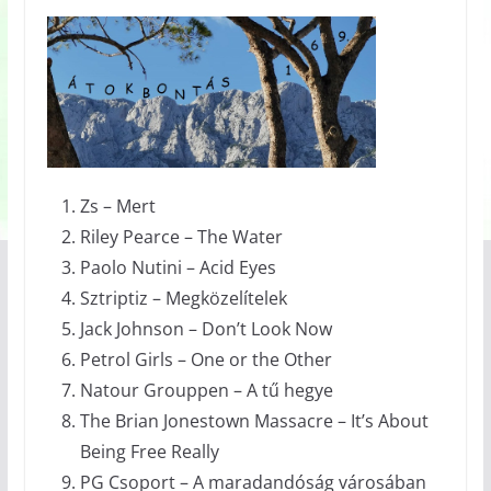
Zs – Mert
Riley Pearce – The Water
Paolo Nutini – Acid Eyes
Sztriptiz – Megközelítelek
Jack Johnson – Don’t Look Now
Petrol Girls – One or the Other
Natour Grouppen – A tű hegye
The Brian Jonestown Massacre – It’s About
Being Free Really
PG Csoport – A maradandóság városában