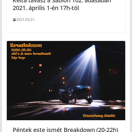
Kelta tavasz a Sablon 102. adásában
2021. április 1-én 17h-tól
2021.03.31.
Péntek este ismét Breakdown (20-22h)