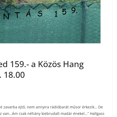
d 159.- a Közös Hang
. 18.00
sé zavarba ejtő, nem annyira rádióbarát műsor érkezik… De
asz van…Ám csak néhány kiebrudalt madár énekel…” Hallgass