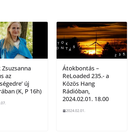
 Zsuzsanna
Átokbontás –
s az
ReLoaded 235.- a
ségedre’ új
Közös Hang
ában (K, P 16h)
Rádióban,
2024.02.01. 18.00
.07.
2024.02.01.