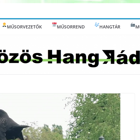
MŰSORVEZETŐK
MŰSORREND
HANGTÁR
M