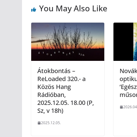
You May Also Like
Átokbontás –
Novák
ReLoaded 320.- a
optiku
Közös Hang
‘Egész
Rádióban,
műsor
2025.12.05. 18.00 (P,
2026.04
Sz, v 18h)
2025.12.05.