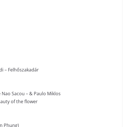
di – Felhőszakadár
 Nao Sacou – & Paulo Miklos
eauty of the flower
an Phung)