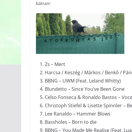
bátran!
Zs – Mert
Harcsa / Keszég / Márkos / Benkő / Pán
BBNG – UWM (Feat. Leland Whitty)
Blundetto – Since You’ve Been Gone
Celso Fonseca & Ronaldo Bastos – Voce
Christoph Stiefel & Lisette Spinnler – B
Lee Ranaldo – Hammer Blows
Bassholes – Born to die
BBNG – You Made Me Realise (Feat. Lu