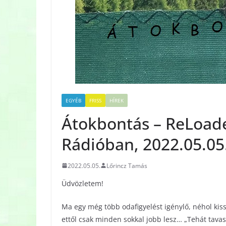
EGYÉB
FRISS
HÍREK
Átokbontás – ReLoade
Rádióban, 2022.05.05
2022.05.05.
Lőrincz Tamás
Üdvözletem!
Ma egy még több odafigyelést igénylő, néhol kis
ettől csak minden sokkal jobb lesz… „Tehát tav