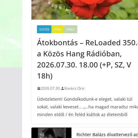
EGYÉB
FRISS
HÍREK
Átokbontás – ReLoaded 350.
a Közös Hang Rádióban,
2026.07.30. 18.00 (+P, SZ, V
18h)
2026.07.30.
Kovács Orsi
Üdvözletem! Gondolkodunk-e eleget, valaki túl
sokat, valaki keveset… „…ha magad maradsz mik
minden eldől / én feléd kiáltok az életemből
Richter Balázs divattervező az