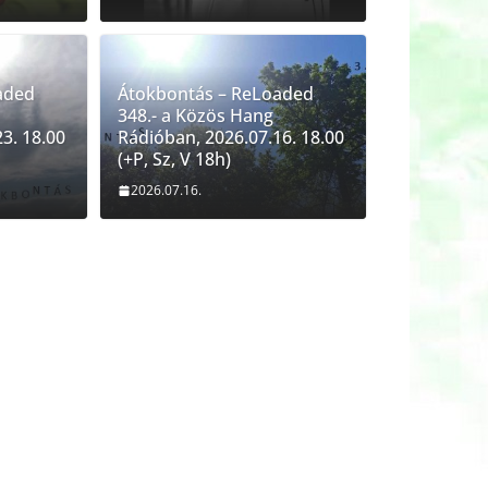
s – ReLoaded 349.- a Közös Hang
2026.07.23. 18.00 (+P, Sz, V 18h)
aded
Átokbontás – ReLoaded
348.- a Közös Hang
cs Orsi
3. 18.00
Rádióban, 2026.07.16. 18.00
(+P, Sz, V 18h)
2026.07.16.