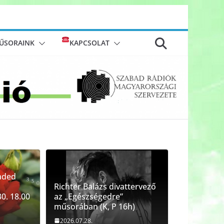
ŰSORAINK
KAPCSOLAT
aded
Richter Balázs divattervező
0. 18.00
az „Egészségedre”
műsorában (K, P 16h)
2026.07.28.
EK