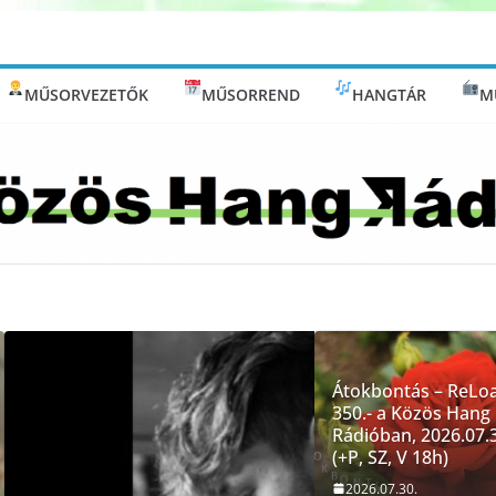
MŰSORVEZETŐK
MŰSORREND
HANGTÁR
M
Átokbontás – ReLo
350.- a Közös Hang
Rádióban, 2026.07.3
(+P, SZ, V 18h)
2026.07.30.
EGYÉB
FRISS
HÍR