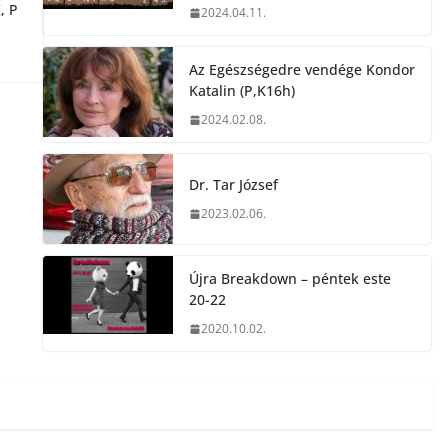
, P
2024.04.11.
Az Egészségedre vendége Kondor
Katalin (P,K16h)
2024.02.08.
Dr. Tar József
2023.02.06.
Újra Breakdown – péntek este
20-22
2020.10.02.