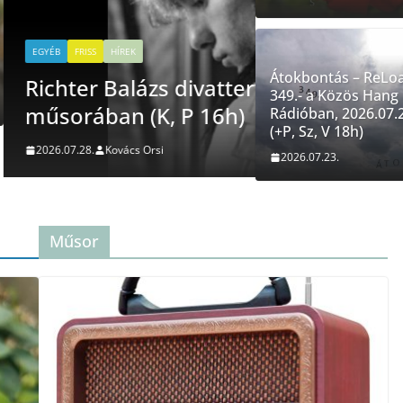
Átokbontá
Rádióban, 
Átokbontás – ReLo
ző az „Egészségedre”
349.- a Közös Hang
2026.07.23.
Ková
Rádióban, 2026.07.2
(+P, Sz, V 18h)
2026.07.23.
Műsor