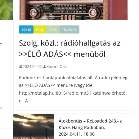
EGYÉB
FRISS
HÍREK
TECHNIKA
-
Szolg. közl.: rádióhallgatás az
>>ÉLŐ ADÁS<< menüből
2024.05.02.
Kovács Orsi
Rádiónk és honlapunk átalakítás áll. A rádió jelenleg
az >>ÉLŐ ADÁS<< menüre (vagy ide:
http://netalap.hu:8015/radio.mp3 ) kattintva érhető
el. A
or
Átokbontás – ReLoaded 243.- a
Közös Hang Rádióban,
2024.04.11. 18.00