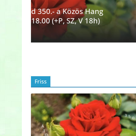
ng
EGYÉB
FRISS
HÍREK
)
Richter Balázs divatterve
műsorában (K, P 16h)
2026.07.28.
Kovács Orsi
Friss